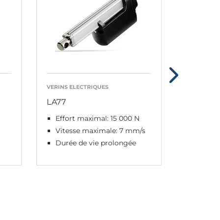
VERINS ELECTRIQUES
VERINS EL
LA77
LA33
Effort maximal: 15 000 N
Effort
Vitesse maximale: 7 mm/s
Vitess
Durée de vie prolongée
Course