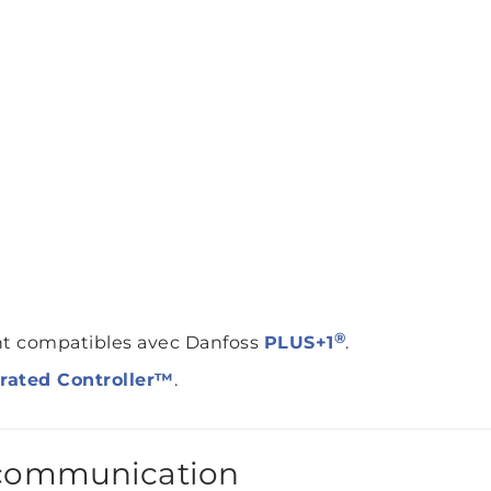
®
ont compatibles avec Danfoss
PLUS+1
.
grated Controller™
.
e communication