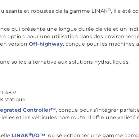
®
s puissants et robustes de la gamme LINAK
, il a été
nce qui présente une longue durée de vie et un indic
en option pour une utilisation dans des environneme
 en version
Off-highway
, conçue pour les machines a
une solide alternative aux solutions hydrauliques.
et 48 V
K statique
tegrated Controller™
, conçue pour s’intégrer parfa
ielles et les véhicules hors route. Il offre une variété
®
selle
LINAK
I/O™
ou sélectionner une gamme compl