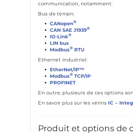
communication, notamment:
Bus de terrain:
®
CANopen
®
CAN SAE J1939
®
IO-Link
LIN bus
®
Modbus
RTU
Ethernet industriel:
EtherNet/IP™
®
Modbus
TCP/IP
PROFINET
En outre, plusieurs de ces options s
En savoir plus sur les vérins
IC – Inte
Produit et options d