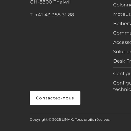
CH-8800 Thalwil
Colonne
Moteur
T: +41 43 388 31 88
Boîtier
Comma
Accesso
Solutio
Desk F
Configu
Configu
techni
Contactez-nous
Copyright © 2026 LINAK. Tous droits réservés.