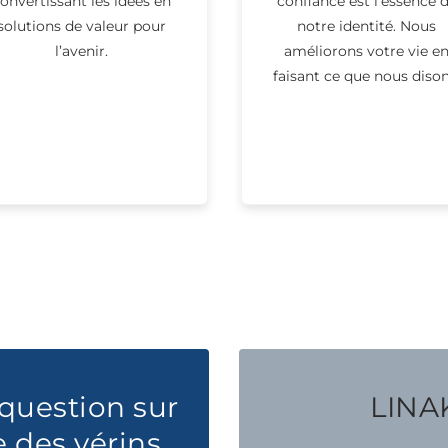
onvertissant les idées en
confiance est l’essence 
solutions de valeur pour
notre identité. Nous
l’avenir.
améliorons votre vie e
faisant ce que nous dison
question sur
LINAK
e des vérins