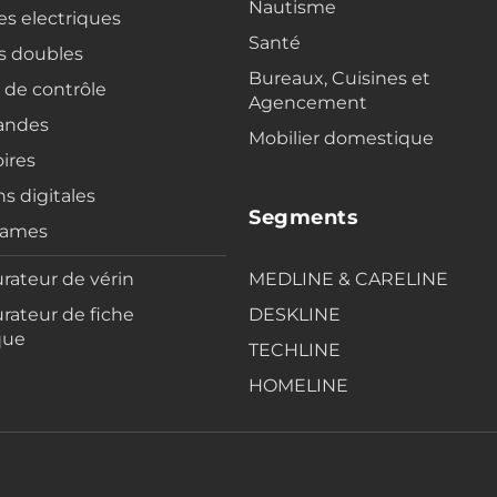
Nautisme
s electriques
Santé
s doubles
Bureaux, Cuisines et
s de contrôle
Agencement
ndes
Mobilier domestique
ires
ns digitales
Segments
rames
rateur de vérin
MEDLINE & CARELINE
rateur de fiche
DESKLINE
que
TECHLINE
HOMELINE