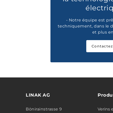
électri
- Notre équipe est prê
techniquement, dans le d
et plus e
Contactez
LINAK AG
Produ
Bönirainstrasse 9
Verins 