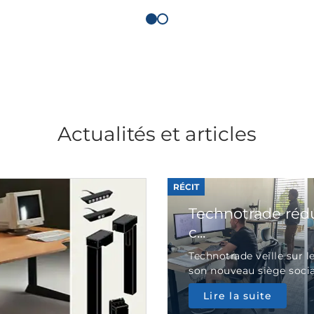
Actualités et articles
RÉCIT
Technotrade rédu
c...
Technotrade veille sur 
son nouveau siège social
Lire la suite