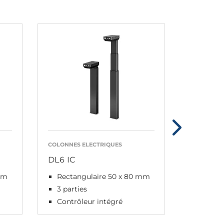
COLONNES ELECTRIQUES
COLONNES 
DL6 IC
DL12
mm
Rectangulaire 50 x 80 mm
Rectan
3 parties
3 parti
Contrôleur intégré
Colonn