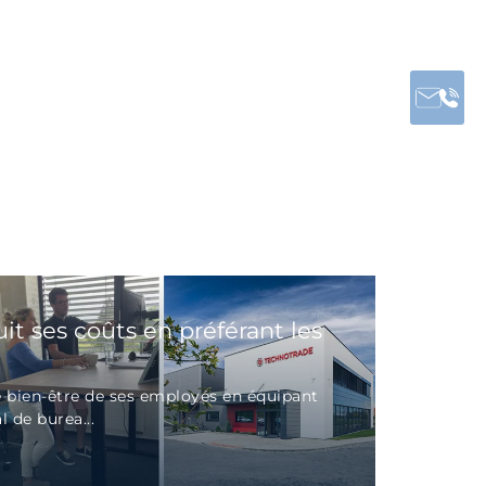
it ses coûts en préférant les
le bien-être de ses employés en équipant
 de burea...