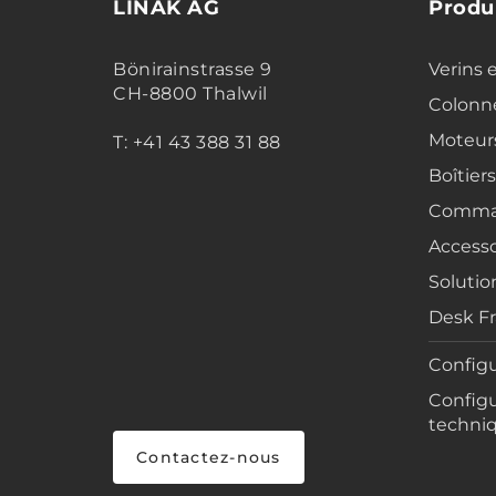
LINAK AG
Produ
Bönirainstrasse 9
Verins 
CH-8800 Thalwil
Colonne
Moteur
T: +41 43 388 31 88
Boîtier
Comma
Accesso
Solutio
Desk F
Configu
Configu
techni
Contactez-nous