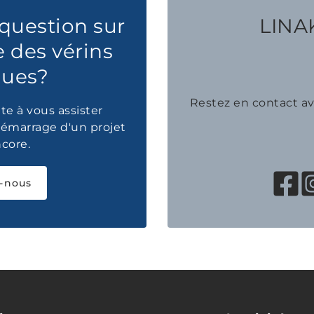
question sur
LINAK
e des vérins
ques?
Restez en contact 
te à vous assister
émarrage d'un projet
ncore.
-nous