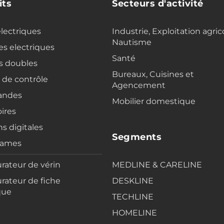
its
Secteurs d'activité
electriques
Industrie, Exploitation agric
Nautisme
s electriques
Santé
s doubles
Bureaux, Cuisines et
s de contrôle
Agencement
ndes
Mobilier domestique
ires
ns digitales
Segments
rames
rateur de vérin
MEDLINE & CARELINE
rateur de fiche
DESKLINE
que
TECHLINE
HOMELINE