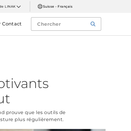
de LINAK
Suisse - Français
Contact
otivants
ut
nd prouve que les outils de
osture plus régulièrement.