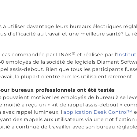
à utiliser davantage leurs bureaux électriques réglab
us d'efficacité au travail et une meilleure santé? La ré
®
de cas commandée par LINAK
et réalisée par l'
Institut
0 employés de la société de logiciels Diamant Softw
ppel assis-debout. Bien que tous les participants fuss
avail, la plupart d'entre eux les utilisaient rarement.
 pour bureaux professionnels ont été testés
s pouvaient motiver les employés de bureau à se lever
e moitié a reçu un « kit de rappel assis-debout » co
avec rappel lumineux, l'
application Desk Control™
e
yant des rappels aux utilisateurs via une notificatio
oitié a continué de travailler avec son bureau réglab