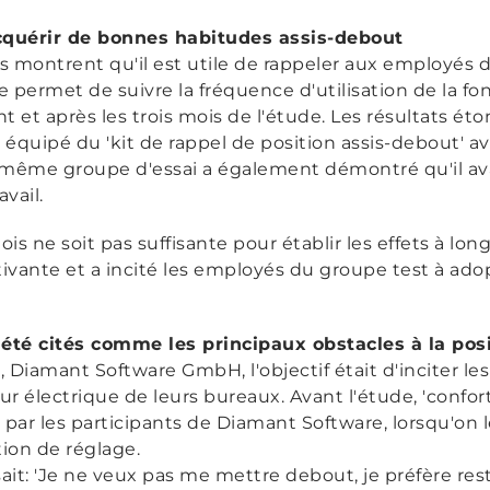
cquérir de bonnes habitudes assis-debout
cas montrent qu'il est utile de rappeler aux employés
le permet de suivre la fréquence d'utilisation de la fo
 et après les trois mois de l'étude. Les résultats 
 équipé du 'kit de rappel de position assis-debout' 
 Le même groupe d'essai a également démontré qu'il av
avail.
s ne soit pas suffisante pour établir les effets à lon
otivante et a incité les employés du groupe test à a
t été cités comme les principaux obstacles à la pos
, Diamant Software GmbH, l'objectif était d'inciter les
 électrique de leurs bureaux. Avant l'étude, 'confort'
 par les participants de Diamant Software, lorsqu'on 
nction de réglage.
sait: 'Je ne veux pas me mettre debout, je préfère res