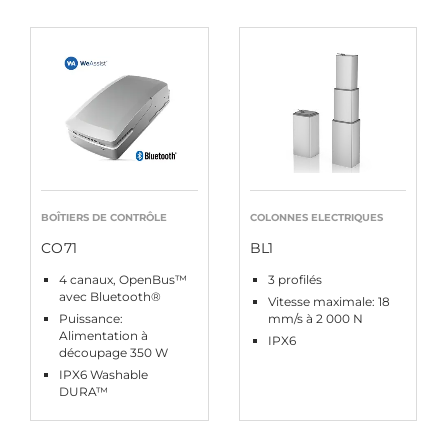
BOÎTIERS DE CONTRÔLE
COLONNES ELECTRIQUES
CO71
BL1
4 canaux, OpenBus™
3 profilés
avec Bluetooth®
Vitesse maximale: 18
Puissance:
mm/s à 2 000 N
Alimentation à
IPX6
découpage 350 W
IPX6 Washable
DURA™