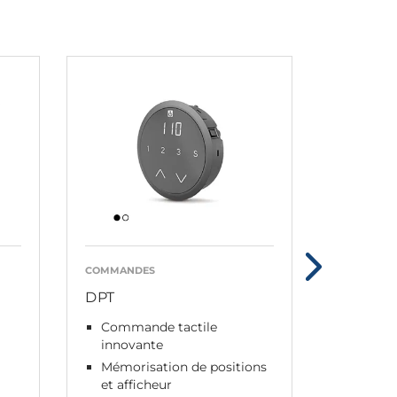
COMMANDES
COMMAND
DPT
DPF ave
Commande tactile
Le con
innovante
affiche
Mémorisation de positions
Plusieu
et afficheur
En opti