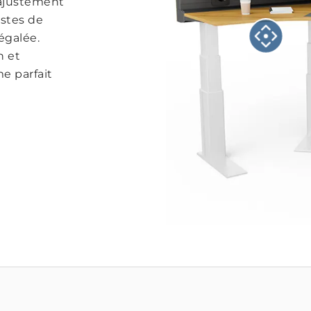
 ajustement
ostes de
négalée.
n et
e parfait