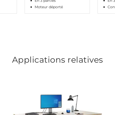
En 3 parties
En 3
Moteur déporté
Cont
Applications relatives