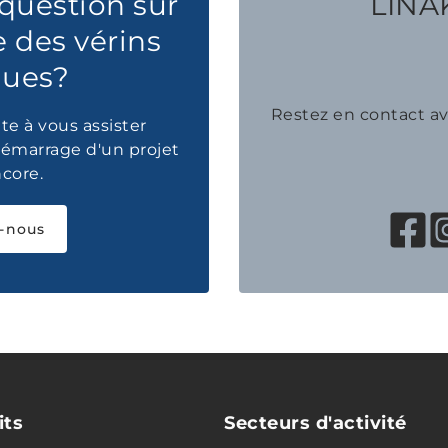
question sur
LINAK
e des vérins
ques?
Restez en contact 
te à vous assister
émarrage d'un projet
ncore.
-nous
its
Secteurs d'activité