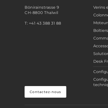
Bönirainstrasse 9
Verins 
CH-8800 Thalwil
Colonne
Moteur
T: +41 43 388 31 88
Boîtier
Comma
Accesso
Solutio
Desk F
Configu
Configu
techni
Contactez-nous