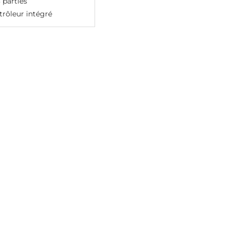
 parties
rôleur intégré