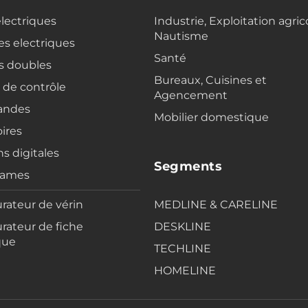
electriques
Industrie, Exploitation agric
Nautisme
s electriques
Santé
s doubles
Bureaux, Cuisines et
s de contrôle
Agencement
ndes
Mobilier domestique
ires
ns digitales
Segments
rames
rateur de vérin
MEDLINE & CARELINE
rateur de fiche
DESKLINE
que
TECHLINE
HOMELINE