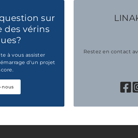
question sur
LINAK
e des vérins
ques?
Restez en contact 
te à vous assister
émarrage d'un projet
ncore.
-nous