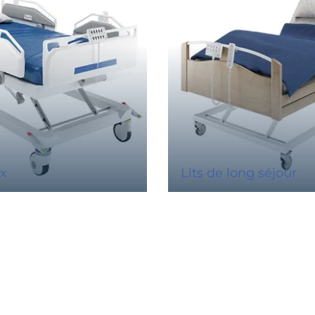
ux
Lits de long séjour