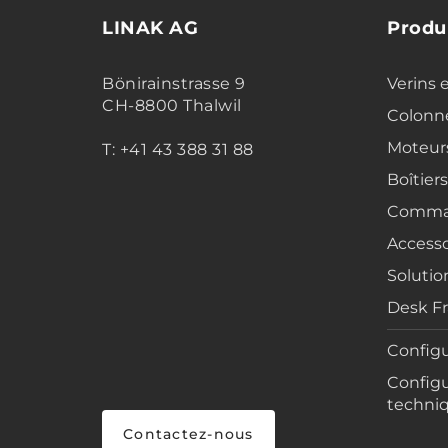
LINAK AG
Produ
Bönirainstrasse 9
Verins 
CH-8800 Thalwil
Colonne
Moteur
T: +41 43 388 31 88
Boîtier
Comma
Accesso
Solutio
Desk F
Configu
Configu
techni
Contactez-nous