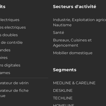
its
Secteurs d'activité
electriques
Industrie, Exploitation agric
Nautisme
s electriques
Santé
s doubles
Bureaux, Cuisines et
s de contrôle
Agencement
ndes
Mobilier domestique
ires
ns digitales
Segments
rames
rateur de vérin
MEDLINE & CARELINE
rateur de fiche
DESKLINE
que
TECHLINE
HOMELINE