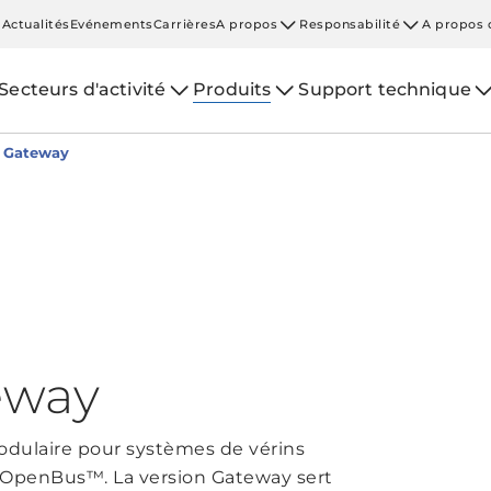
Actualités
Evénements
Carrières
A propos
Responsabilité
A propos 
Secteurs d'activité
Produits
Support technique
 Gateway
eway
modulaire pour systèmes de vérins
le OpenBus™. La version Gateway sert