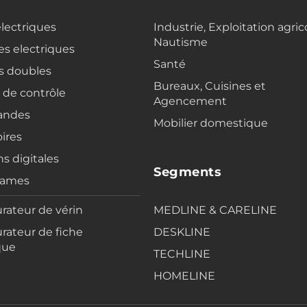
electriques
Industrie, Exploitation agric
Nautisme
s electriques
Santé
s doubles
Bureaux, Cuisines et
s de contrôle
Agencement
ndes
Mobilier domestique
ires
ns digitales
Segments
rames
rateur de vérin
MEDLINE & CARELINE
rateur de fiche
DESKLINE
que
TECHLINE
HOMELINE