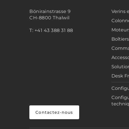
Bönirainstrasse 9
Verins 
CH-8800 Thalwil
Colonne
Moteur
T: +41 43 388 31 88
Boîtier
Comma
Accesso
Solutio
Desk F
Configu
Configu
techni
Contactez-nous