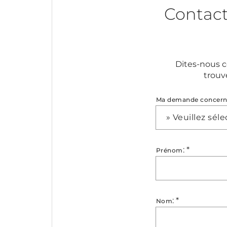
Contac
Dites-nous c
trouv
Ma demande concer
» Veuillez sél
:
*
Prénom
:
*
Nom