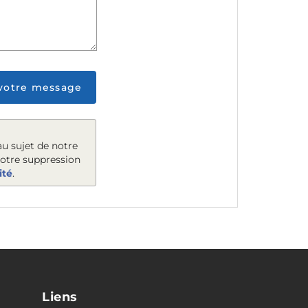
votre message
u sujet de notre
votre suppression
ité
.
Liens