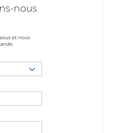
ns-nous
ssous et nous
mande.