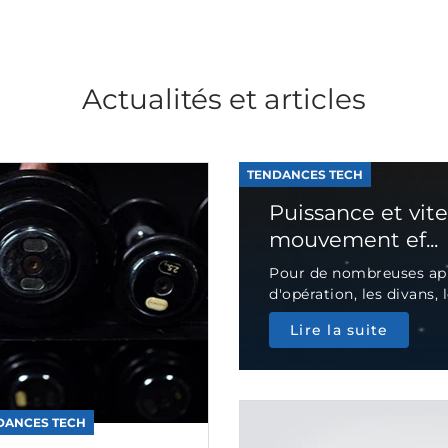
Actualités et articles
TENDANCES TECH
Puissance et vit
mouvement ef...
Pour de nombreuses appl
d'opération, les divans, le
Lire la suite
DANCES TECH