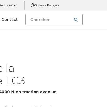
de LINAK
Suisse - Français
Contact
 la
e LC3
4000 N en traction avec un