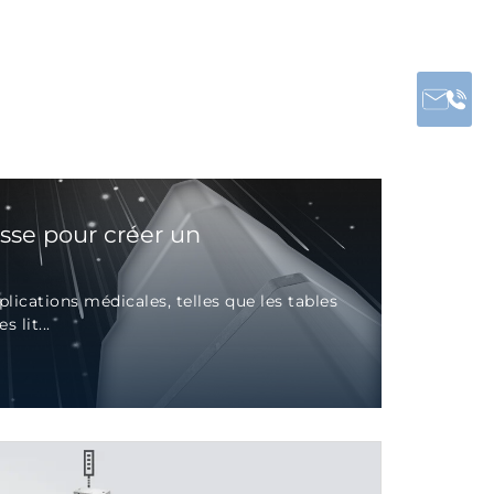
esse pour créer un
ications médicales, telles que les tables
s lit...