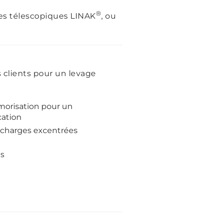
®
nes télescopiques LINAK
, ou
clients pour un levage
morisation pour un
cation
 charges excentrées
es