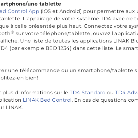
martphone/une tablette
ed Control App
(iOS et Android) pour permettre aux u
blette. L'appairage de votre système TD4 avec de tel
tique à celle présentée plus haut. Connectez votre s
®
tooth
sur votre téléphone/tablette, ouvrez l'applicat
'affiche. Une liste de toutes les applications LINAK B
D4 (par exemple BED 1234) dans cette liste. Le smar
airer une télécommande ou un smartphone/tablette sup
ofitez-en bien!
r plus d'informations sur le
TD4 Standard
ou
TD4 Adv
plication
LINAK Bed Control
. En cas de questions co
ur LINAK.