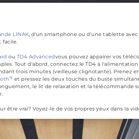
nde LINAK
, d'un smartphone ou d'une tablette avec
facile.
ard
ou
TD4 Advanced
vous pouvez appairer vos tél
les. Tout d'abord, connectez le TD4 à l'alimentation s
ant trois minutes (veilleuse clignotante). Prenez en
®
oth
et pressez les deux touches du buste simultan
longuement, le lit de relaxation et la télécommande 
e.
ur être vrai? Voyez-le de vos propres yeux dans la vi