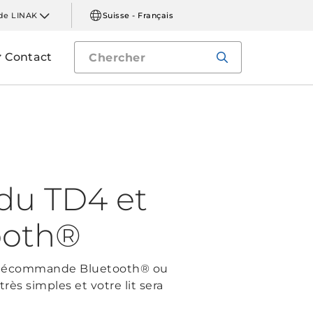
de LINAK
Suisse - Français
Contact
 du TD4 et
ooth®
 télécommande Bluetooth® ou
rès simples et votre lit sera