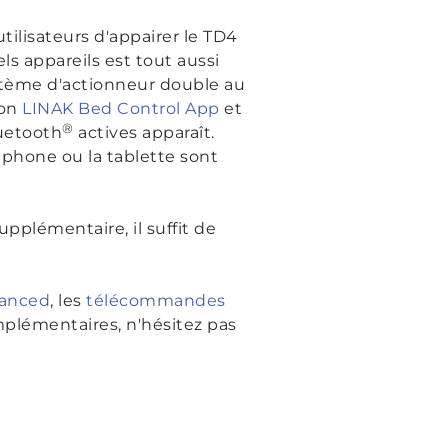
tilisateurs d'appairer le TD4
s appareils est tout aussi
ystème d'actionneur double au
ion
LINAK Bed Control App
et
®
luetooth
actives apparaît.
tphone ou la tablette sont
plémentaire, il suffit de
anced
, les
télécommandes
mplémentaires, n'hésitez pas