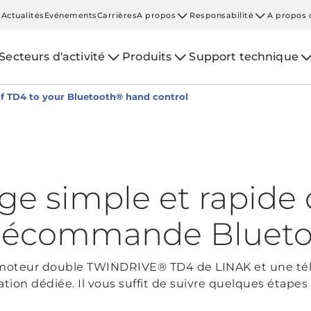
Actualités
Evénements
Carrières
A propos
Responsabilité
A propos 
Secteurs d'activité
Produits
Support technique
of TD4 to your Bluetooth® hand control
ge simple et rapide
télécommande Bluet
er le moteur double TWINDRIVE® TD4 de LINAK et une
tion dédiée. Il vous suffit de suivre quelques étapes t