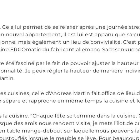
 Cela lui permet de se relaxer après une journée stre
 nouvel appartement, il est lui est apparu que sa cu
nnel mais également un lieu de convivialité. C'est 
uisine ERGOmatic du fabricant allemand Sachsenküch
 été fasciné par le fait de pouvoir ajuster la hauteur
nnalité. Je peux régler la hauteur de manière indivi
artin.
s cuisines, celle d'Andreas Martin fait office de lieu 
e sépare et rapproche en même temps la cuisine et le
la cuisine. "Chaque fête se termine dans la cuisine.
orsque des amis nous rendent visite, je mets l'îlot de c
e en table mange-debout sur laquelle nous pouvons fa
poustouflés lorsque le meuble se lève. Pour beaucoup