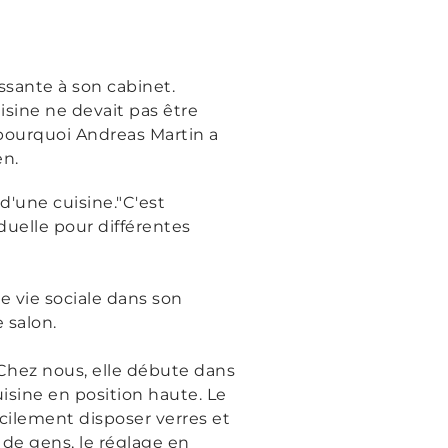
ssante à son cabinet.
isine ne devait pas être
pourquoi Andreas Martin a
en.
 d'une cuisine.
"C'est
duelle pour différentes
de vie sociale dans son
 salon.
 Chez nous, elle débute dans
uisine en position haute. Le
cilement disposer verres et
 de gens, le réglage en