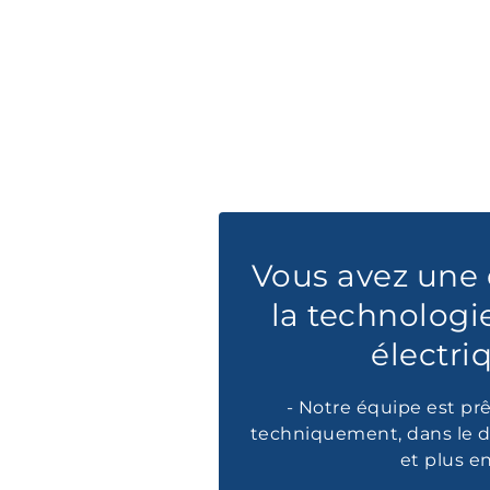
Vous avez une 
la technologi
électri
- Notre équipe est prê
techniquement, dans le d
et plus e