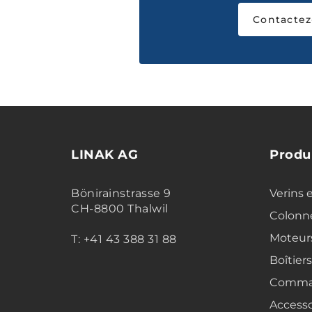
Contactez
LINAK AG
Produ
Bönirainstrasse 9
Verins 
CH-8800 Thalwil
Colonne
Moteur
T: +41 43 388 31 88
Boîtier
Comma
Accesso