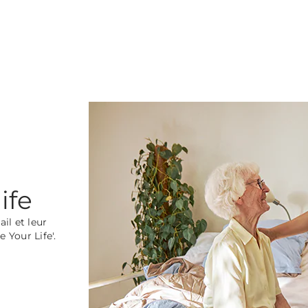
ife
il et leur
 Your Life'.