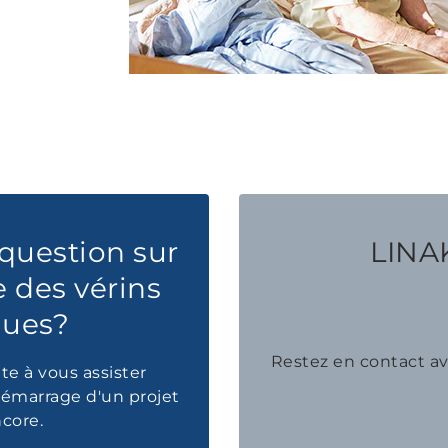
question sur
LINAK
e des vérins
ques?
Restez en contact 
te à vous assister
émarrage d'un projet
ncore.