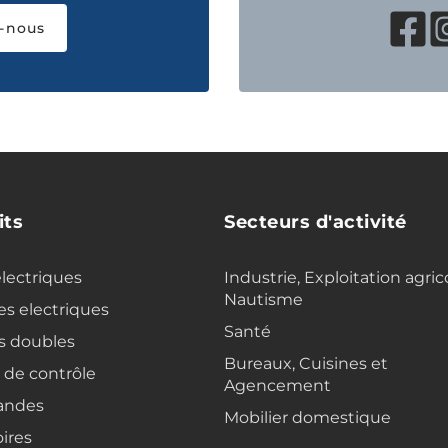
-nous
its
Secteurs d'activité
electriques
Industrie, Exploitation agric
Nautisme
s electriques
Santé
s doubles
Bureaux, Cuisines et
s de contrôle
Agencement
ndes
Mobilier domestique
ires